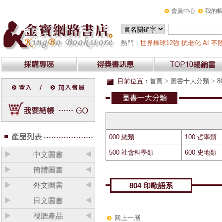
會員中心
我的
熱門：
世界棒球12強
抗老化
AI
不
目前位置：
首頁
>
圖書十大分類
>
8
000 總類
100 哲學類
500 社會科學類
600 史地類
中文圖書
簡體圖書
外文圖書
804 印歐語系
日文圖書
視聽產品
回上一層