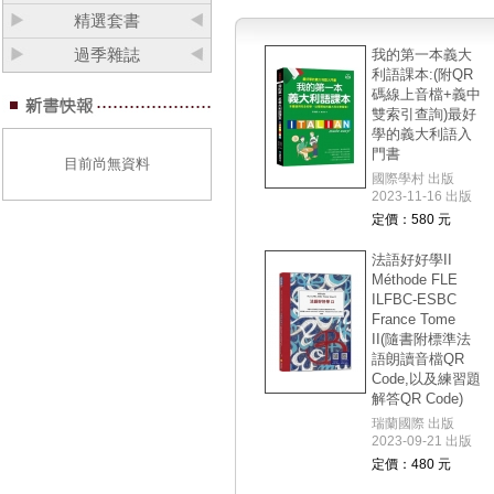
精選套書
過季雜誌
我的第一本義大
利語課本:(附QR
碼線上音檔+義中
雙索引查詢)最好
學的義大利語入
門書
目前尚無資料
國際學村 出版
2023-11-16 出版
定價：580 元
法語好好學II
Méthode FLE
ILFBC-ESBC
France Tome
II(隨書附標準法
語朗讀音檔QR
Code,以及練習題
解答QR Code)
瑞蘭國際 出版
2023-09-21 出版
定價：480 元