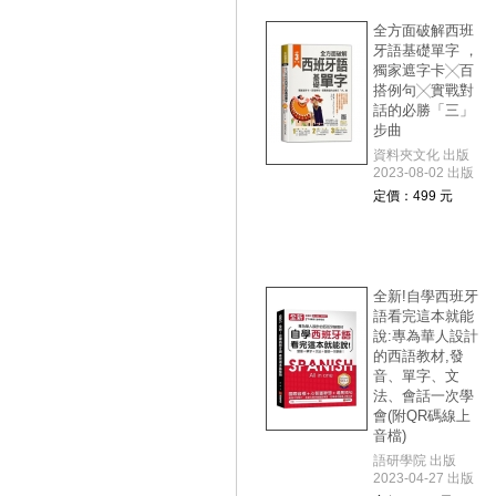
全方面破解西班
牙語基礎單字 ，
獨家遮字卡╳百
搭例句╳實戰對
話的必勝「三」
步曲
資料夾文化 出版
2023-08-02 出版
定價：499 元
全新!自學西班牙
語看完這本就能
說:專為華人設計
的西語教材,發
音、單字、文
法、會話一次學
會(附QR碼線上
音檔)
語研學院 出版
2023-04-27 出版