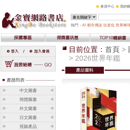
會員中心
我的
熱門：
AI
都市傳說
抗老化
世界棒球
目前位置：
首頁
>
> 2026世界年鑑
中文圖書
簡體圖書
外文圖書
日文圖書
視聽產品