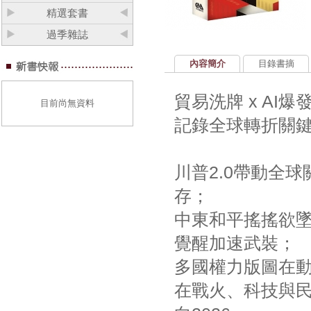
精選套書
過季雜誌
內容簡介
目錄書摘
貿易洗牌 x AI爆
目前尚無資料
記錄全球轉折關
川普2.0帶動全
存；
中東和平搖搖欲
覺醒加速武裝；
多國權力版圖在
在戰火、科技與