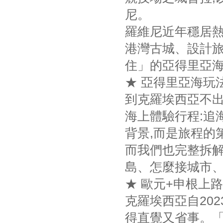
尼。
羅維尼近年穩居熱門
港灣古城、設計旅
住」的亞得里亞
★ 亞得里亞海玩
到克羅埃西亞不出
海上體驗行程:追
背景,而是旅程的
而我們也完整拆解
島、怎麼接城市
★ 歐元+申根上
克羅埃西亞自20
得直覺又省事。「