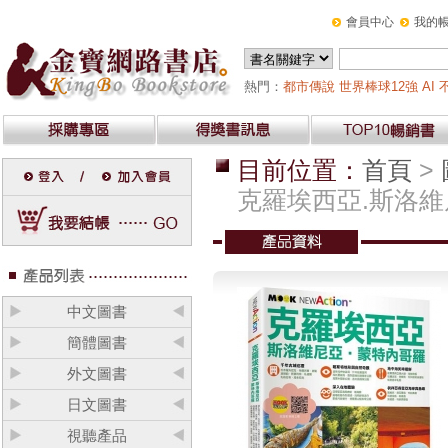
會員中心
我的
熱門：
都市傳說
世界棒球12強
AI
目前位置：
首頁
>
克羅埃西亞.斯洛維
中文圖書
簡體圖書
外文圖書
日文圖書
視聽產品