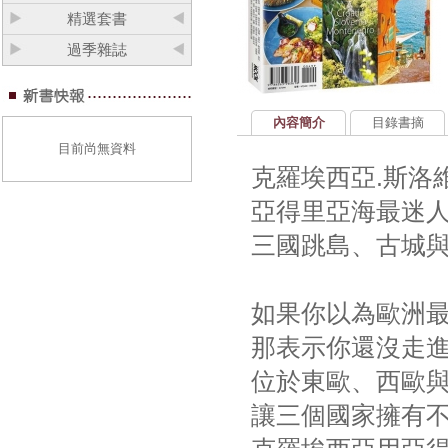
精選套書
過季雜誌
內容簡介
目錄書摘
目前尚無資料
克羅埃西亞.斯洛
亞得里亞海最迷
三國跳島、古城
如果你以為歐洲最
那表示你還沒走
位於東歐、西歐與
讓三個國家擁有