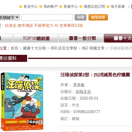
會員中心
我的帳戶
客服中心
優惠訊息訂閱
每月新書
門：
抗老化
都市傳說
不敗學習力
AI
世界棒球12強
位置：
首頁
>
圖書十大分類
>
800 語言文學類
>
862 韓國文學
> 汪喵偵探第2
汪喵偵探第2部：(5)消滅黑色狩獵團
作者：
李承敏
出版社
：
幼福文化
出版日期
：2026-05-01
語言
：中文
ISBN
：9789862439777
裝訂
：精裝