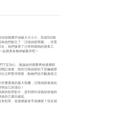
佳拍檔攜手偵破大大小小，高達502個
因為他們創立了「汪喵偵探學園」，培育
業生，他們接替了汪奇和喵嗚的搜查工
一起搜查各種神祕案件吧！
們下定決心，無論如何都要將他逮捕歸
召開記者會，指控汪喵偵探犯下恐嚇威脅
探社立即暫停營業，動物們也不斷責怪汪
來所遭遇過的最大危機，汪喵偵探會就此
證明自己的清白！
探的犯罪影片，是利用AI深偽技術做的
讓他自己露出破綻。
沒有犯罪，並讓傑森束手就擒呢？現在就