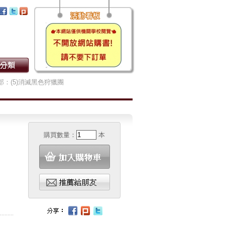
部：(5)消滅黑色狩獵團
購買數量：
本