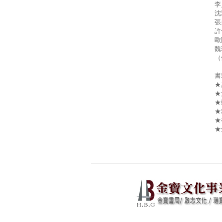
李
沈
張
許
歐
魏
（
書
★
★
★
★
★
★