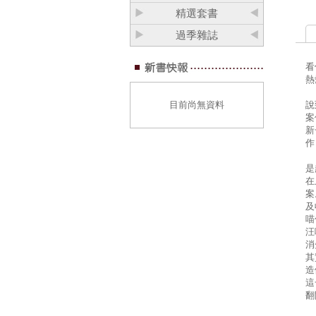
精選套書
過季雜誌
看
熱
目前尚無資料
說
案
新
作
是
在
案
及
喵
汪
消
其
造
這
翻