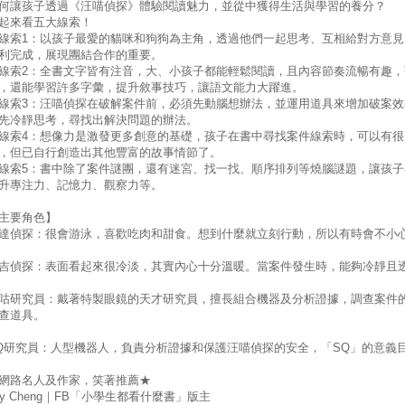
何讓孩子透過《汪喵偵探》體驗閱讀魅力，並從中獲得生活與學習的養分？
起來看五大線索！
線索1：以孩子最愛的貓咪和狗狗為主角，透過他們一起思考、互相給對方意
利完成，展現團結合作的重要。
線索2：全書文字皆有注音，大、小孩子都能輕鬆閱讀，且內容節奏流暢有趣
，還能學習許多字彙，提升敘事技巧，讓語文能力大躍進。
線索3：汪喵偵探在破解案件前，必須先動腦想辦法，並運用道具來增加破案
先冷靜思考，尋找出解決問題的辦法。
線索4：想像力是激發更多創意的基礎，孩子在書中尋找案件線索時，可以有
，但已自行創造出其他豐富的故事情節了。
線索5：書中除了案件謎團，還有迷宮、找一找、順序排列等燒腦謎題，讓孩
升專注力、記憶力、觀察力等。
主要角色】
達偵探：很會游泳，喜歡吃肉和甜食。想到什麼就立刻行動，所以有時會不小
吉偵探：表面看起來很冷淡，其實內心十分溫暖。當案件發生時，能夠冷靜且
咕研究員：戴著特製眼鏡的天才研究員，擅長組合機器及分析證據，調查案件
查道具。
Q研究員：人型機器人，負責分析證據和保護汪喵偵探的安全，「SQ」的意義
網路名人及作家，笑著推薦★
ey Cheng｜FB「小學生都看什麼書」版主