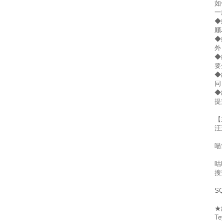
如
一
◆
順
◆
外
◆
要
◆
同
◆
提
【
汪
喵
咕
搜
S
★
T