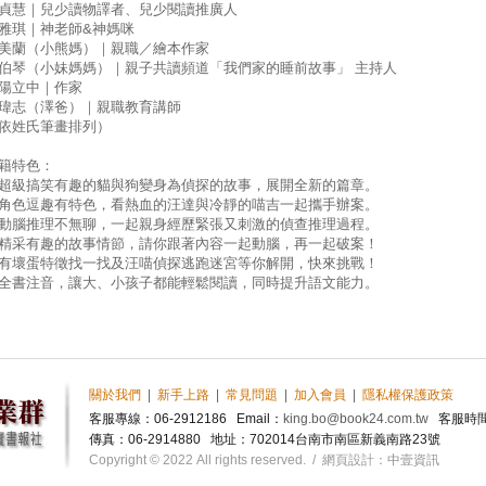
貞慧｜兒少讀物譯者、兒少閱讀推廣人
雅琪｜神老師&神媽咪
美蘭（小熊媽）｜親職／繪本作家
伯琴（小妹媽媽）｜親子共讀頻道「我們家的睡前故事」 主持人
陽立中｜作家
瑋志（澤爸）｜親職教育講師
依姓氏筆畫排列）
籍特色：
超級搞笑有趣的貓與狗變身為偵探的故事，展開全新的篇章。
角色逗趣有特色，看熱血的汪達與冷靜的喵吉一起攜手辦案。
動腦推理不無聊，一起親身經歷緊張又刺激的偵查推理過程。
精采有趣的故事情節，請你跟著內容一起動腦，再一起破案！
有壞蛋特徵找一找及汪喵偵探逃跑迷宮等你解開，快來挑戰！
全書注音，讓大、小孩子都能輕鬆閱讀，同時提升語文能力。
關於我們
|
新手上路
|
常見問題
|
加入會員
|
隱私權保護政策
客服專線：06-2912186
Email：
king.bo@book24.com.tw
客服時間：週
傳真：06-2914880
地址：
702014台南市南區新義南路23號
Copyright © 2022 All rights reserved. / 網頁設計：
中壹資訊