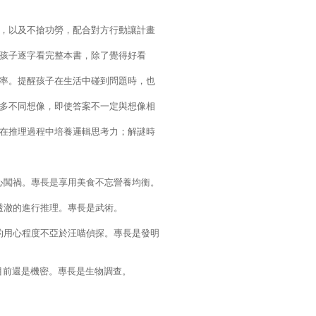
見，以及不搶功勞，配合對方行動讓計畫
，孩子逐字看完整本書，除了覺得好看
效率。提醒孩子在生活中碰到問題時，也
很多不同想像，即使答案不一定與想像相
子在推理過程中培養邏輯思考力；解謎時
心闖禍。專長是享用美食不忘營養均衡。
透澈的進行推理。專長是武術。
的用心程度不亞於汪喵偵探。專長是發明
目前還是機密。專長是生物調查。