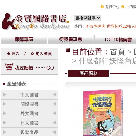
會員中心
我的
熱門：
不敗學習力
世界棒球12強
AI
目前位置：
首頁
>
> 什麼都行妖怪商
中文圖書
簡體圖書
外文圖書
日文圖書
視聽產品