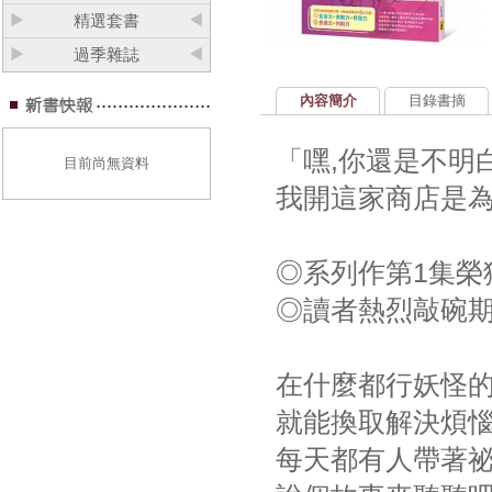
精選套書
過季雜誌
內容簡介
目錄書摘
「嘿,你還是不明
目前尚無資料
我開這家商店是為
◎系列作第1集榮
◎讀者熱烈敲碗期
在什麼都行妖怪的
就能換取解決煩
每天都有人帶著祕