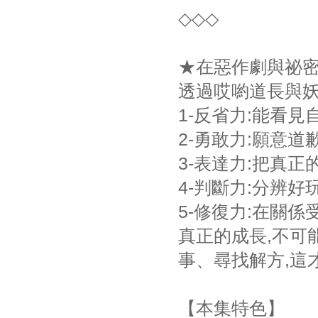
◇◇◇
★在惡作劇與祕密
透過哎喲道長與妖
1-反省力:能看
2-勇敢力:願意
3-表達力:把真
4-判斷力:分辨
5-修復力:在關
真正的成長,不可
事、尋找解方,這
【本集特色】