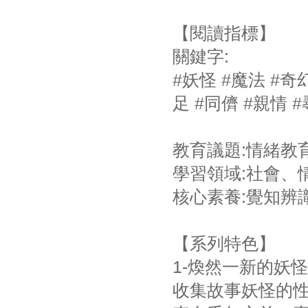
【閱讀指標】
關鍵字:
#妖怪 #魔法 #奇幻
足 #同儕 #親情 
教育議題:情緒教
學習領域:社會、
核心素養:覺知辨
【系列特色】
1-煥然一新的妖
收集故事妖怪的性