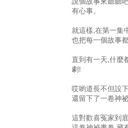
說個故事來聽聽吧
有心事。
就這樣,在第一集
也把每一個故事都
直到有一天,什麼
劇!
哎喲道長不但設下
還留下了一卷神祕
這對歡喜冤家到
這卷神祕畫卷,藏