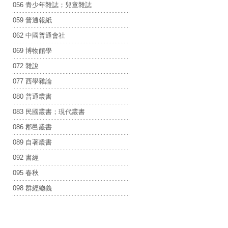
056 青少年雜誌；兒童雜誌
059 普通報紙
062 中國普通會社
069 博物館學
072 雜說
077 西學雜論
080 普通叢書
083 民國叢書；現代叢書
086 郡邑叢書
089 自著叢書
092 書經
095 春秋
098 群經總義