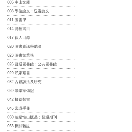
005 中山文庫
008 學位論文；送審論文
011 圖書學
014 特種書目
017 個人目錄
020 圖書資訊學總論
023 圖書館業務
026 普通圖書館；公共圖書館
029 私家藏書
032 古籍讀法及研究
039 漢學家傳記
042 摘錦類書
046 常識手冊
050 連續性出版品；普通期刊
053 機關雜誌