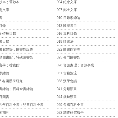
 精鈔本；舊鈔本
004 紀念文庫
指定文庫
007 鄉土文庫
禁書
010 目錄學總論
總目錄
013 國家書目
其他特種目錄
016 專科目錄
藏書目錄
019 讀書法
 圖書館建築；圖書館設備
022 圖書館管理
 各類圖書館；特殊圖書館
025 專門圖書館
 檔案學；檔案館
028 資訊處理；資訊事業
國學總論
031 古籍源流
037 各國漢學研究
038 漢學會議
 類書總論；百科全書總論
041 分類類書
韻目類書
044 歲時類書
 青少年百科全書；兒童百科全書
049 各國百科全書
學術期刊
052 調查研究報告