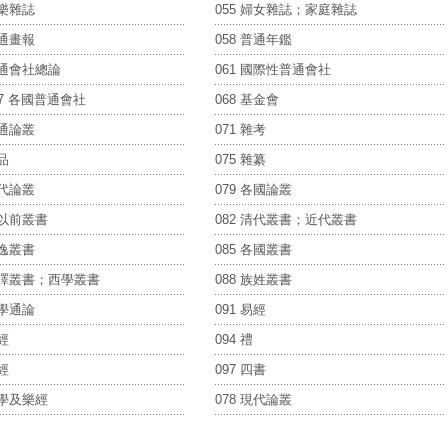
娛樂雜誌
055 婦女雜誌；家庭雜誌
普通畫報
058 普通年鑑
普通會社總論
061 國際性普通會社
067 各國普通會社
068 基金會
普通論叢
071 雜考
雜品
075 雜纂
現代論叢
079 各國論叢
明以前叢書
082 清代叢書；近代叢書
輯逸叢書
085 各國叢書
 翻譯叢書；西學叢書
088 族姓叢書
經學通論
091 易經
詩經
094 禮
孝經
097 四書
小學及樂經
078 現代論叢