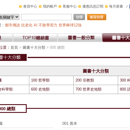
會員中心
我的帳戶
客服中心
優惠訊息訂閱
每月新書
門：
都市傳說
抗老化
AI
不敗學習力
世界棒球12強
位置：
首頁
>
圖書十大分類
> 000 總類
圖書十大分類
類
100 哲學類
200 宗教類
300
社會科學類
600 史地類
700 世界史地類
800
000 總類
特藏
001 善本