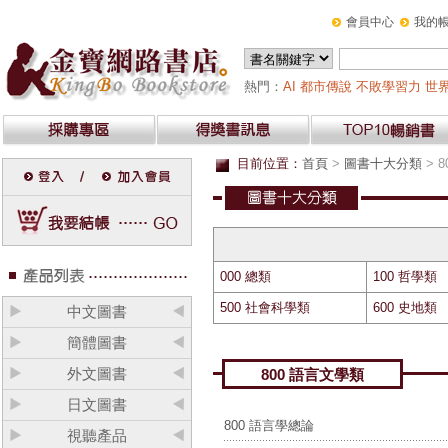
會員中心
我的
熱門：
AI
都市傳說
不敗學習力
世界
目前位置：
首頁
>
圖書十大分類
> 
000 總類
100 哲學類
500 社會科學類
600 史地類
中文圖書
簡體圖書
外文圖書
800 語言文學類
日文圖書
800 語言學總論
視聽產品