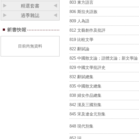
803 東方語言
精選套書
806 斯拉夫語族
過季雜誌
809 人為語
812 文藝創作及批評
819 比較文學
目前尚無資料
822 辭賦論
825 中國散文論；語體文論；新文學論
829 中國文學批評史
832 辭賦總集
835 中國散文總集
838 婦女作品總集
842 漢及三國別集
845 宋及遼金元別集
848 現代別集
852 詞