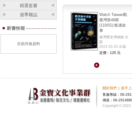
精選套書
過季雜誌
Watch Taiwan觀.
臺灣第48期
(110/01):船邊故
事
臺灣歷史博物館 出
版
目前尚無資料
2021-01-01 出版
定價：120 元
關於我們
|
新手上
客服專線：06-291
傳真：06-291488
Copyright © 2022