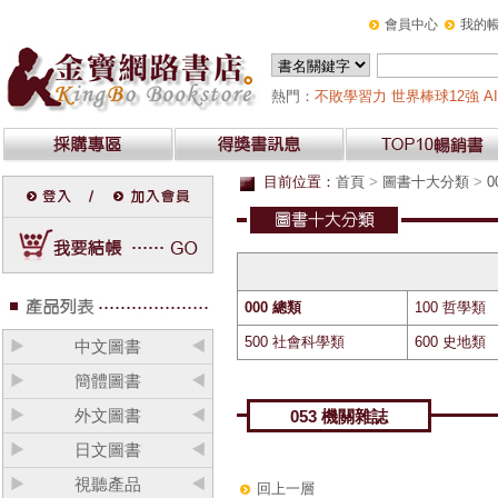
會員中心
我的
熱門：
不敗學習力
世界棒球12強
AI
目前位置：
首頁
>
圖書十大分類
>
0
000 總類
100 哲學類
500 社會科學類
600 史地類
中文圖書
簡體圖書
外文圖書
053 機關雜誌
日文圖書
視聽產品
回上一層