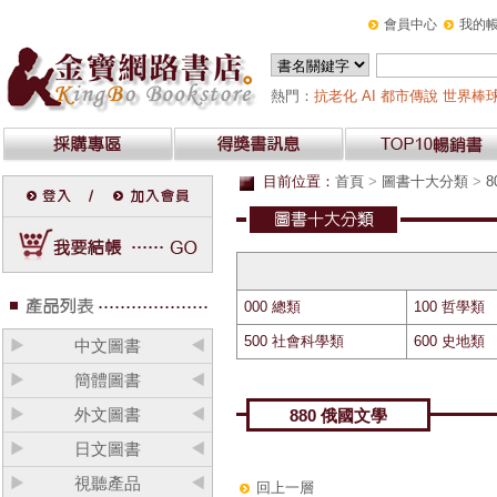
會員中心
我的
熱門：
抗老化
AI
都市傳說
世界棒球
目前位置：
首頁
>
圖書十大分類
>
8
000 總類
100 哲學類
500 社會科學類
600 史地類
中文圖書
簡體圖書
外文圖書
880 俄國文學
日文圖書
視聽產品
回上一層